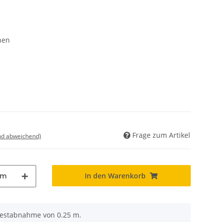
hen
Frage zum Artikel
nd abweichend)
In den Warenkorb
m
destabnahme von 0.25 m.