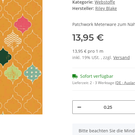
Kategorie:
Webstoffe
Hersteller:
Riley Blake
Patchwork Meterware zum Nä
13,95 €
13,95 € pro 1 m
inkl. 19% USt. , zzgl.
Versand
Sofort verfügbar
Lieferzeit:
2 - 3 Werktage
(DE - Ausla
x
Bitte beachten Sie die Min