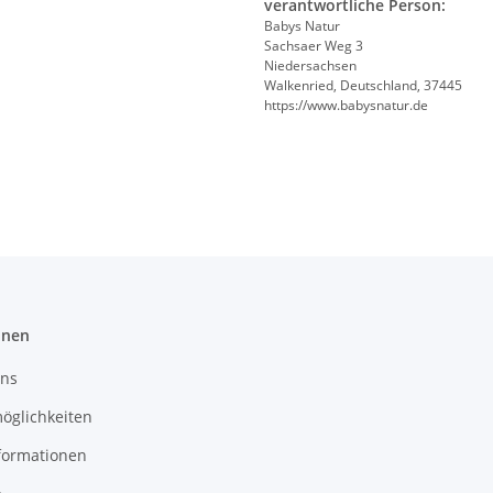
verantwortliche Person:
Babys Natur
Sachsaer Weg 3
Niedersachsen
Walkenried, Deutschland, 37445
https://www.babysnatur.de
onen
uns
öglichkeiten
formationen